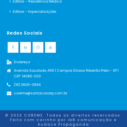
Editais – Residência Médica
Editais – Especializações
Redes Sociais
Endereço
Avenida Saudade, 456 | Campos Elíseos Ribeirão Preto - SP |
CEP: 14085-000
(16) 3605-0894
coreme@santacasarp.com.br
© 2023 COREME. Todos os direitos reservados.
Feito com carinho por ib8 comunicação e
Audace Propaganda